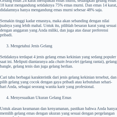
Gelang emas 24 karat merupakan emas murni, sedangkan gelang emas
18 karat mengandung setidaknya 75% emas murni. Dan emas 14 karat,
didalamnya hanya mengandung emas murni sebesar 48% saja.
Semakin tinggi kadar emasnya, maka akan sebanding dengan nilai
jualnya yang lebih mahal. Untuk itu, pilihlah besaran karat yang sesuai
dengan anggaran yang Anda miliki, dan juga atas dasar preferensi
pribadi.
Mengetahui Jenis Gelang
Setidaknya terdapat 4 jenis gelang emas kekinian yang sedang populer
saat ini. Meliputi diantaranya ada
chain bracelet (
gelang rantai), gelang
bangle, gelang tenis dan juga gelang berlian.
Cari tahu berbagai karakteristik dari jenis gelang kekinian tersebut, dan
pilih gelang yang cocok dengan gaya pribadi atau kebutuhan sehari-
hari Anda, sebagai seorang wanita karir yang profesional.
Menyesuaikan Ukuran Gelang Emas
Untuk alasan keamanan dan kenyamanan, pastikan bahwa Anda hanya
memilih gelang emas dengan ukuran yang sesuai dengan pergelangan