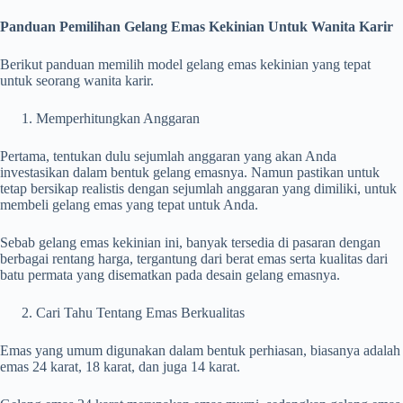
Panduan Pemilihan Gelang Emas Kekinian Untuk Wanita Karir
Berikut panduan memilih model gelang emas kekinian yang tepat
untuk seorang wanita karir.
Memperhitungkan Anggaran
Pertama, tentukan dulu sejumlah anggaran yang akan Anda
investasikan dalam bentuk gelang emasnya. Namun pastikan untuk
tetap bersikap realistis dengan sejumlah anggaran yang dimiliki, untuk
membeli gelang emas yang tepat untuk Anda.
Sebab gelang emas kekinian ini, banyak tersedia di pasaran dengan
berbagai rentang harga, tergantung dari berat emas serta kualitas dari
batu permata yang disematkan pada desain gelang emasnya.
Cari Tahu Tentang Emas Berkualitas
Emas yang umum digunakan dalam bentuk perhiasan, biasanya adalah
emas 24 karat, 18 karat, dan juga 14 karat.