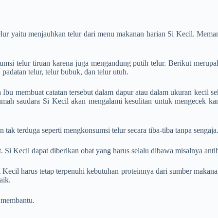
telur yaitu menjauhkan telur dari menu makanan harian Si Kecil. Memang
msi telur tiruan karena juga mengandung putih telur. Berikut merupa
, padatan telur, telur bubuk, dan telur utuh.
ya Ibu membuat catatan tersebut dalam dapur atau dalam ukuran kecil se
 rumah saudara Si Kecil akan mengalami kesulitan untuk mengecek k
n tak terduga seperti mengkonsumsi telur secara tiba-tiba tanpa sengaja
 Si Kecil dapat diberikan obat yang harus selalu dibawa misalnya antih
u Si Kecil harus tetap terpenuhi kebutuhan proteinnya dari sumber maka
aik.
a membantu.