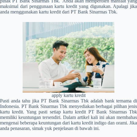
pihak PT Bank Sinarmas Tbk. Anda akan memperoleh manfaat yang
maksimal dari penggunaan kartu kredit yang digunakan. Apalagi jika
anda menggunakan kartu kredit dari PT Bank Sinarmas Tbk.
apply kartu kredit
Pasti anda tahu jika PT Bank Sinarmas Tbk adalah bank ternama di
Indonesia. PT Bank Sinarmas Tbk menyediakan berbagai pilihan jenis
kartu kredit. Yang pasti setiap kartu kredit PT Bank Sinarmas Tbk
memiliki keuntungan tersendiri. Dalam artikel kali ini akan membahas
mengenai beberapa keuntungan dari kartu kredit indigo dan orami. Jika
anda penasaran, simak yuk penjelasan di bawah ini.