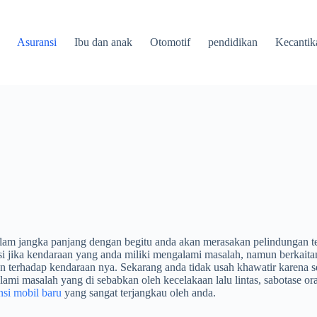
Asuransi
Ibu dan anak
Otomotif
pendidikan
Kecantik
alam jangka panjang dengan begitu anda akan merasakan pelindungan
 jika kendaraan yang anda miliki mengalami masalah, namun berkaitan 
an terhadap kendaraan nya. Sekarang anda tidak usah khawatir karena
ami masalah yang di sebabkan oleh kecelakaan lalu lintas, sabotase o
nsi mobil baru
yang sangat terjangkau oleh anda.