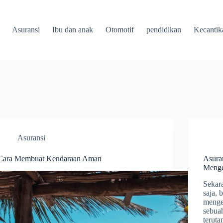
Asuransi
Ibu dan anak
Otomotif
pendidikan
Kecantik
Asuransi
Cara Membuat Kendaraan Aman
Asura
Menge
Sekara
saja,
mengen
sebua
teruta