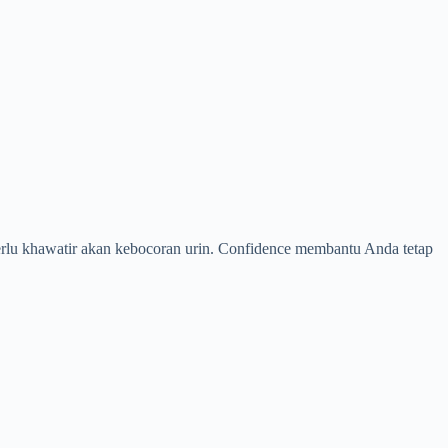
erlu khawatir akan kebocoran urin. Confidence membantu Anda tetap