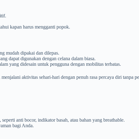
tif.
ahui kapan harus mengganti popok.
ang mudah dipakai dan dilepas.
yang dapat digunakan dengan celana dalam biasa.
alam yang didesain untuk pengguna dengan mobilitas terbatas.
jalani aktivitas sehari-hari dengan penuh rasa percaya diri tanpa p
seperti anti bocor, indikator basah, atau bahan yang breathable.
yaman bagi Anda.