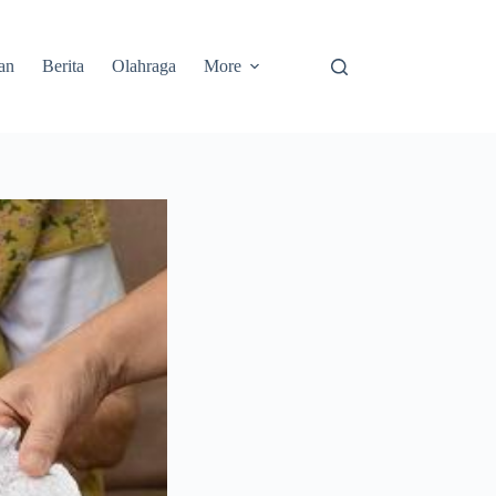
an
Berita
Olahraga
More