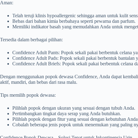
Aman:
Telah teruji klinis hypoallergenic sehingga aman untuk kulit sensi
Bebas dari bahan kimia berbahaya seperti pewarna dan parfum.
Memiliki indikator basah yang memudahkan Anda untuk menget
Tersedia dalam berbagai pilihan:
Confidence Adult Pants: Popok sekali pakai berbentuk celana y
Confidence Adult Pads: Popok sekali pakai berbentuk bantalan 
Confidence Adult Briefs: Popok sekali pakai berbentuk celana d
Dengan menggunakan popok dewasa Confidence, Anda dapat kembali men
aktif, mandiri, dan bebas dari rasa malu.
Tips memilih popok dewasa:
Pilihlah popok dengan ukuran yang sesuai dengan tubuh Anda.
Pertimbangkan tingkat daya serap yang Anda butuhkan.
Pilihlah popok dengan fitur yang sesuai dengan kebutuhan Anda, 
Cobalah beberapa jenis popok untuk menemukan yang paling n
Confidence Popok Dewasa – Solusi Tepat untuk Inkontinensia Urin