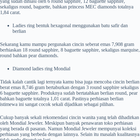
yang sudah dihiasi oleh 6 round sapphire, 12 baguette sapphire,
sekaligus round, baguette, bahkan princess MEC diamonds totalnya
1,84 carat.
Ladies ring bentuk hexagonal menggunakan batu safir dan
berlian
Sekarang kamu mampu pergunakan cincin seberat emas 7,908 gram
berhiaskan 18 round sapphire, 8 baguette sapphire, sekaligus marquise,
round bahkan pear diamonds.
Diamond ladies ring Mondial
Tidak kalah cantik lagi ternyata kamu bisa juga mencoba cincin berlian
berat emas 8,746 gram bertaburkan dengan 3 round sapphire sekaligus
6 baguette sapphire. Produknya sudah bertatahkan berlian round, pear
bahkan baguette totalnya 1,01 carat. Pastinya perhiasan berlian
istimewa ini sangat cocok sekali dijadikan sebagai pilihan.
Cukup banyak sekali rekomendasi cincin wanita yang telah dihadirkan
oleh Mondial Jeweler. Meskipun banyak penawaran toko perhiasan
yang berada di pasaran. Namun Mondial Jeweler mempunyai koleksi
perhiasan yang berbeda dengan lainnya. Selain itu masalah kualitasnya
tidak perlu diragukan lagi.