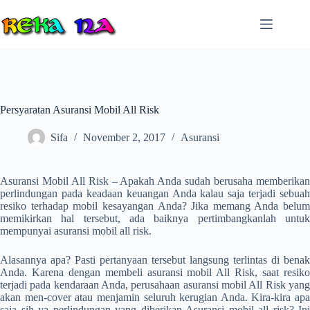
Skip
to
content
Persyaratan Asuransi Mobil All Risk
Sifa
November 2, 2017
Asuransi
Asuransi Mobil All Risk – Apakah Anda sudah berusaha memberikan
perlindungan pada keadaan keuangan Anda kalau saja terjadi sebuah
resiko terhadap mobil kesayangan Anda? Jika memang Anda belum
memikirkan hal tersebut, ada baiknya pertimbangkanlah untuk
mempunyai asuransi mobil all risk.
Alasannya apa? Pasti pertanyaan tersebut langsung terlintas di benak
Anda. Karena dengan membeli asuransi mobil All Risk, saat resiko
terjadi pada kendaraan Anda, perusahaan asuransi mobil All Risk yang
akan men-cover atau menjamin seluruh kerugian Anda.
Kira-kira apa
saja sih ya perlindungan yang diberikan
Asuransi mobil all risk
? Ini