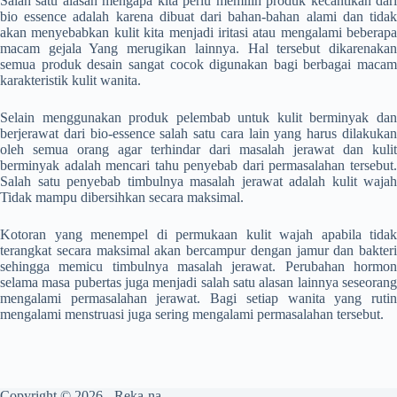
Salah satu alasan mengapa kita perlu memilih produk kecantikan dari
bio essence adalah karena dibuat dari bahan-bahan alami dan tidak
akan menyebabkan kulit kita menjadi iritasi atau mengalami beberapa
macam gejala Yang merugikan lainnya. Hal tersebut dikarenakan
semua produk desain sangat cocok digunakan bagi berbagai macam
karakteristik kulit wanita.
Selain menggunakan produk
pelembab untuk kulit berminyak da
berjerawat
dari bio-essence salah satu cara lain yang harus dilakukan
oleh semua orang agar terhindar dari masalah jerawat dan kulit
berminyak adalah mencari tahu penyebab dari permasalahan tersebut.
Salah satu penyebab timbulnya masalah jerawat adalah kulit wajah
Tidak mampu dibersihkan secara maksimal.
Kotoran yang menempel di permukaan kulit wajah apabila tidak
terangkat secara maksimal akan bercampur dengan jamur dan bakteri
sehingga memicu timbulnya masalah jerawat. Perubahan hormon
selama masa pubertas juga menjadi salah satu alasan lainnya seseorang
mengalami permasalahan jerawat. Bagi setiap wanita yang rutin
mengalami menstruasi juga sering mengalami permasalahan tersebut.
Copyright © 2026 - Reka-na